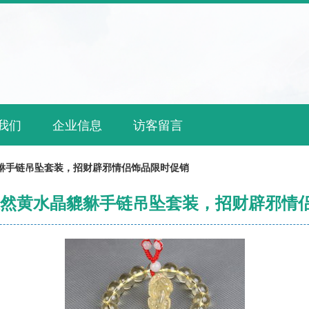
我们
企业信息
访客留言
貔貅手链吊坠套装，招财辟邪情侣饰品限时促销
天然黄水晶貔貅手链吊坠套装，招财辟邪情