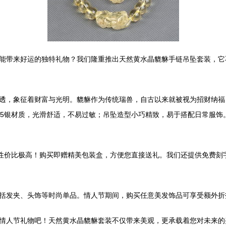
能带来好运的独特礼物？我们隆重推出天然黄水晶貔貅手链吊坠套装，它
透，象征着财富与光明。貔貅作为传统瑞兽，自古以来就被视为招财纳福
25银材质，光滑舒适，不易过敏；吊坠造型小巧精致，易于搭配日常服饰
，性价比极高！购买即赠精美包装盒，方便您直接送礼。我们还提供免费刻
括发夹、头饰等时尚单品。情人节期间，购买任意美发饰品可享受额外折
情人节礼物吧！天然黄水晶貔貅套装不仅带来美观，更承载着您对未来的