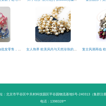
骏芸饰品 一站式发饰批发零售，一件代发包邮，无忧创业之选
女人饰界 欧美风尚与天然珍珠的优雅邂逅
址：北京市平谷区中关村科技园区平谷园物流基地5号-240313（集群注
电话：1398328**