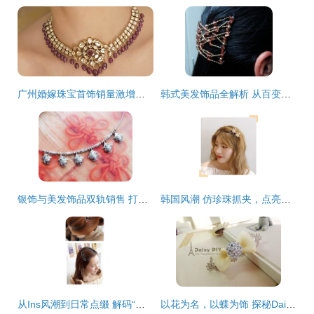
广州婚嫁珠宝首饰销量激增，商场优惠助力新人，美发饰品销售同迎热潮
韩式美发饰品全解析 从百变发夹到魔术发梳，打造时尚发型的经济之选
银饰与美发饰品双轨销售 打造时尚配饰一站式体验
韩国风潮 仿珍珠抓夹，点亮少女感的日常发饰
从Ins风潮到日常点缀 解码“超级可爱韩国网红同款”发饰的时尚魔力
以花为名，以蝶为饰 探秘Daisy手工韩版甜美发饰品的清新魅力