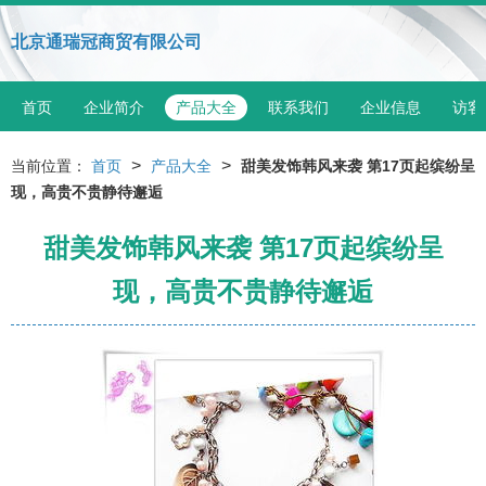
北京通瑞冠商贸有限公司
首页
企业简介
产品大全
联系我们
企业信息
访客
>
>
当前位置：
首页
产品大全
甜美发饰韩风来袭 第17页起缤纷呈
现，高贵不贵静待邂逅
甜美发饰韩风来袭 第17页起缤纷呈
现，高贵不贵静待邂逅