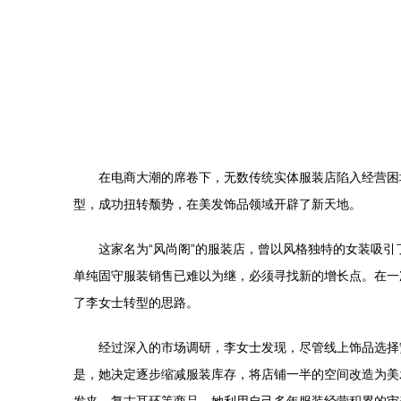
在电商大潮的席卷下，无数传统实体服装店陷入经营困
型，成功扭转颓势，在美发饰品领域开辟了新天地。
这家名为“风尚阁”的服装店，曾以风格独特的女装吸
单纯固守服装销售已难以为继，必须寻找新的增长点。在一
了李女士转型的思路。
经过深入的市场调研，李女士发现，尽管线上饰品选择
是，她决定逐步缩减服装库存，将店铺一半的空间改造为美