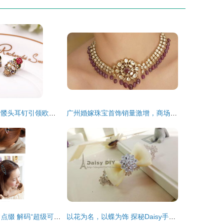
女人饰界 玫瑰骷髅头耳钉引领欧美时尚批发新风潮
广州婚嫁珠宝首饰销量激增，商场优惠助力新人，美发饰品销售同迎热潮
从Ins风潮到日常点缀 解码“超级可爱韩国网红同款”发饰的时尚魔力
以花为名，以蝶为饰 探秘Daisy手工韩版甜美发饰品的清新魅力