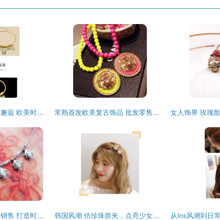
淡雅石头与蛇骨链的邂逅 欧美时尚饰品批发新风尚
常熟首发欧美复古饰品 批发零售两相宜，美发饰品的时尚盛宴
银饰与美发饰品双轨销售 打造时尚配饰一站式体验
韩国风潮 仿珍珠抓夹，点亮少女感的日常发饰