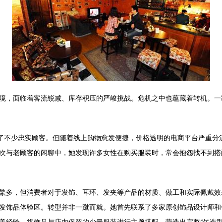
境，面临着客流锐减、库存积压的严峻挑战。危机之中也蕴藏着转机。一
引了不少忠实顾客。但随着线上购物愈发便捷，价格透明的电商平台严重分
次与老顾客的闲聊中，她发现许多女性在购买服装时，常会抱怨找不到搭
繁多，但消费者对于发饰、耳环、发夹等产品的材质、做工和实际佩戴效果
发饰品体验区。转型并非一蹴而就。她首先联系了多家原创饰品设计师和