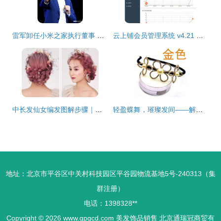
雷军卸任小米之家执行董事 跨界美发饰品销售背后的战略信号
云上铺会员管理系统 v4.21 赋能美发饰品销售的智能利器
中长发仙女编发图解步骤｜中分森系编发教程
轻盈蝶舞，璀璨发间——解密万元品质的走量爆款发箍
地址：北京市平谷区中关村科技园区平谷园物流基地5号-240313（集
群注册）
电话：1398328**
Copyright © 2026
www.gpqcd.com
美发饰品销售
北京通瑞冠商贸有