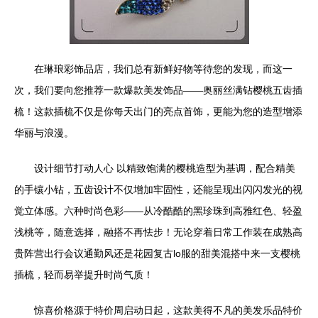
在琳琅彩饰品店，我们总有新鲜好物等待您的发现，而这一
次，我们要向您推荐一款爆款美发饰品——奥丽丝满钻樱桃五齿插
梳！这款插梳不仅是你每天出门的亮点首饰，更能为您的造型增添
华丽与浪漫。
设计细节打动人心 以精致饱满的樱桃造型为基调，配合精美
的手镶小钻，五齿设计不仅增加牢固性，还能呈现出闪闪发光的视
觉立体感。六种时尚色彩——从冷酷酷的黑珍珠到高雅红色、轻盈
浅桃等，随意选择，融搭不再怯步！无论穿着日常工作装在成熟高
贵阵营出行会议通勤风还是花园复古lo服的甜美混搭中来一支樱桃
插梳，轻而易举提升时尚气质！
惊喜价格源于特价周启动日起，这款美得不凡的美发乐品特价