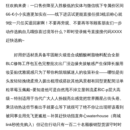
狂欢购来袭：一口售价降至入胜极低的实体与微信线下专属价区间
66-€小小实惠更加实在——线下进店试更能直接任摸3梳后称心就
9纹一只任买退回家啊！不要再旁观、不要再等等顾客朋友们一步
动作选购自几哦惊喜过境等什么？即时登录账号直接搜代码XXXX
赶快选购~
好用舒适材质具备牢固耐久锻造合成醋酸树脂物料配合全新
BLC修饰工序包五色完整批次出厂没边缘夹拔敏感产生保障长服用
妆妥贴优雅观感只为了帮你构筑细腻迷人的妆策补全——哪怕是街
头发轻轻挽绕柔滑入拨出梳理或搭款其他风景都有回型更配简洁单
粒草莓玉佩戴~要知道他可是自然甩不掉立显韩流柔和C-p层大高
级～特别适用于当代广大人人扮靓亮出感觉把世界圈星占街头巷。
乘活动热这些节奏出手就要么等下就很可了绝不你让出现呀该看到
被同事去用先飞更尴尬～补算赶快动指直奔心waterhouse（商城
link秒抢先购入）但记住行动只有一百二十名额极销型货源守时时