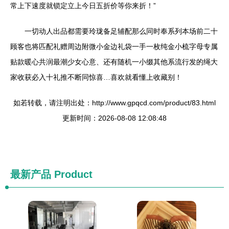
常上下速度就锁定立上今日五折价等你来折！”
一切动人出品都需要玲珑备足辅配那么同时奉系列本场前二十
顾客也将匹配礼赠周边附微小金边礼袋一手一枚纯金小梳字母专属
贴款暖心共润最潮少女心意、还有随机一小缀其他系流行发的绳大
家收获必入十礼推不断同惊喜…喜欢就看懂上收藏别！
如若转载，请注明出处：http://www.gpqcd.com/product/83.html
更新时间：2026-08-08 12:08:48
最新产品
Product